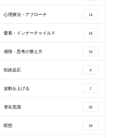
心理療法・アプローチ
14
愛着・インナーチャイルド
15
感情・思考の整え方
15
拒絶反応
4
波動を上げる
7
潜在意識
33
瞑想
16