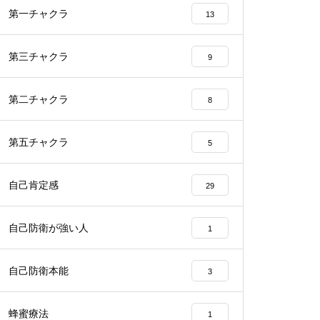
第一チャクラ
13
第三チャクラ
9
第二チャクラ
8
第五チャクラ
5
自己肯定感
29
自己防衛が強い人
1
自己防衛本能
3
蜂蜜療法
1