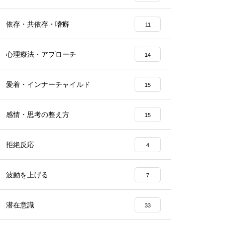
依存・共依存・嗜癖
11
心理療法・アプローチ
14
愛着・インナーチャイルド
15
感情・思考の整え方
15
拒絶反応
4
波動を上げる
7
潜在意識
33