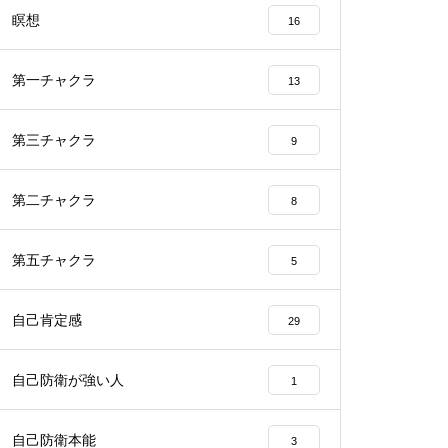
瞑想
16
第一チャクラ
13
第三チャクラ
9
第二チャクラ
8
第五チャクラ
5
自己肯定感
29
自己防衛が強い人
1
自己防衛本能
3