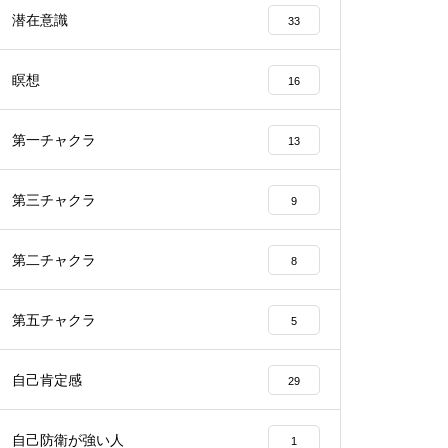
潜在意識
33
瞑想
16
第一チャクラ
13
第三チャクラ
9
第二チャクラ
8
第五チャクラ
5
自己肯定感
29
自己防衛が強い人
1