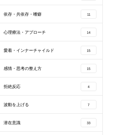
依存・共依存・嗜癖
11
心理療法・アプローチ
14
愛着・インナーチャイルド
15
感情・思考の整え方
15
拒絶反応
4
波動を上げる
7
潜在意識
33