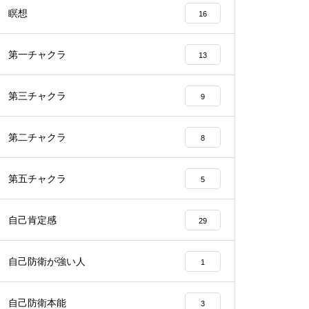
瞑想
16
第一チャクラ
13
第三チャクラ
9
第二チャクラ
8
第五チャクラ
5
自己肯定感
29
自己防衛が強い人
1
自己防衛本能
3