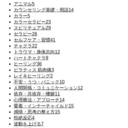
アニマル
5
カウンセリング基礎・用語
14
カラー
5
カラーセラピー
23
スピリチュアル
29
セラピー
26
セルフケア・習慣
41
チャクラ
22
トラウマ・身体志向
12
ハートチャクラ
9
ヒーリング
36
ピラティス 筋肉痛
3
レイキヒーリング
2
不安・うつ・パニック
10
人間関係・コミュニケーション
12
依存・共依存・嗜癖
11
心理療法・アプローチ
14
愛着・インナーチャイルド
15
感情・思考の整え方
15
拒絶反応
4
波動を上げる
7