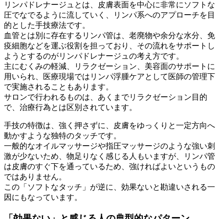
リンパドレナージュとは、皮膚表面を中心に非常にソフトな
圧でなでるように流していく、リンパ系へのアプローチを目
的とした手技療法です。
血管とは別に存在するリンパ管は、老廃物や余分な水分、免
疫細胞などを運ぶ役割を担っており、その流れをサポートし
ようとするのがリンパドレナージュの考え方です。
主にむくみの軽減、リラクゼーション、美容面のサポートに
用いられ、医療現場ではリンパ浮腫ケアとして医師の管理下
で実施されることもあります。
サロンで行われるものは、あくまでリラクゼーション目的
で、治療行為とは区別されています。
手技の特徴は、強く押さずに、皮膚をゆっくりと一定方向へ
動かすような独特のタッチです。
一般的なオイルマッサージや指圧マッサージのような強い刺
激が少ないため、物足りなく感じる人もいますが、リンパ管
は皮膚のすぐ下を通っているため、強ければよいというもの
ではありません。
この「ソフトなタッチ」が逆に、効果ないと勘違いされる一
因にもなっています。
「効果ない」と感じる人の典型的なパターン