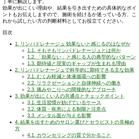
丁寧に解説します。
効果が出にくい理由や、結果を引き出すための具体的なポイ
ントもお伝えしますので、施術を続けるか迷っている方、こ
れから試したい方の判断材料としてお役立てください。
目次
1.
リンパドレナージュ 効果ないと感じるのはなぜか
1.1.
そもそもリンパドレナージュとは何か
1.2.
「効果ない」と感じる人の典型的なパターン
1.3.
期待値と現実のギャップが生まれる理由
2.
リンパドレナージュで科学的に期待できる主な効果
2.1.
むくみ軽減と体液循環への影響
2.2.
リラクゼーションと自律神経への働き
2.3.
痛みやこりへの間接的なアプローチ
3.
効果が出にくい人の共通点とチェックポイント
3.1.
生活習慣が妨げているケース
3.2.
体質・疾患による制限と注意点
3.3.
メンタル面が与える影響
4.
結果を出すためのサロン選びとセラピストの見極め
方
4.1.
カウンセリングの質で分かること