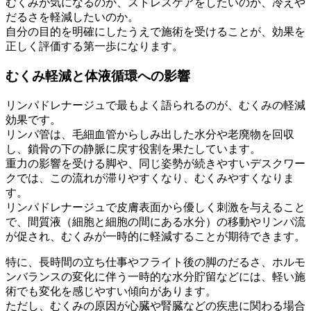
むくみが気になるのか、ストレスケアをしたいのか、冷えや
だるさを軽減したいのか。
自分の目的を明確にしたうえで施術を受けることが、効果を
正しく評価する第一歩になります。
むくみ軽減と体液循環への影響
リンパドレナージュで最もよく語られるのが、むくみの軽減
効果です。
リンパ管は、毛細血管からしみ出した水分や老廃物を回収
し、鎖骨の下の静脈に戻す役割を果たしています。
重力の影響を受ける脚や、同じ姿勢が続きやすいデスクワー
クでは、この流れが滞りやすくなり、むくみやすくなりま
す。
リンパドレナージュで皮膚表面から優しく刺激を与えること
で、間質液（細胞と細胞の間にある水分）の移動やリンパ流
が促され、むくみが一時的に軽減することが期待できます。
特に、長時間の立ち仕事やフライト後の脚のだるさ、ホルモ
ンバランスの変化に伴う一時的な水分貯留などには、軽い施
術でも変化を感じやすい傾向があります。
ただし、むくみの原因が心臓や腎臓などの疾患に関わる場合