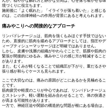
んが、穏やかな触れ方と静かな空間は、心を落ち着かせる環
境づくりに役立ちます。
施術後に「よく眠れた」「イライラが落ち着いた」と感じる
のは、この自律神経への作用が背景にあると考えられます。
痛みやこりへの間接的なアプローチ
リンパドレナージュは、筋肉を強くもみほぐす手技ではない
ため、直接的に筋肉を緩めるアプローチとしては、指圧やデ
ィープティシューマッサージほど明確ではありません。
しかし、皮膚や浅層の組織がやわらぐことで、筋膜や筋肉の
緊張が間接的にゆるみ、痛みやこりの感じ方が軽減すること
があります。
また、むくみが軽くなることで組織圧が下がり、重だるさや
張り感が和らぐケースも見られます。
ここで大切なのは、痛みの原因がどこにあるかを見極めるこ
とです。
筋肉疲労や軽度のこりが中心であれば、リンパドレナージュ
とストレッチ、軽い運動を組み合わせることで、体の快適さ
が高まる可能性があります。
一方で、神経圧迫や関節の構造的な問題が根にある場合は、