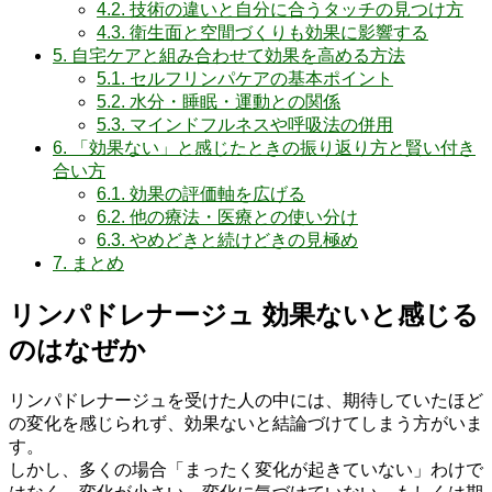
4.2.
技術の違いと自分に合うタッチの見つけ方
4.3.
衛生面と空間づくりも効果に影響する
5.
自宅ケアと組み合わせて効果を高める方法
5.1.
セルフリンパケアの基本ポイント
5.2.
水分・睡眠・運動との関係
5.3.
マインドフルネスや呼吸法の併用
6.
「効果ない」と感じたときの振り返り方と賢い付き
合い方
6.1.
効果の評価軸を広げる
6.2.
他の療法・医療との使い分け
6.3.
やめどきと続けどきの見極め
7.
まとめ
リンパドレナージュ 効果ないと感じる
のはなぜか
リンパドレナージュを受けた人の中には、期待していたほど
の変化を感じられず、効果ないと結論づけてしまう方がいま
す。
しかし、多くの場合「まったく変化が起きていない」わけで