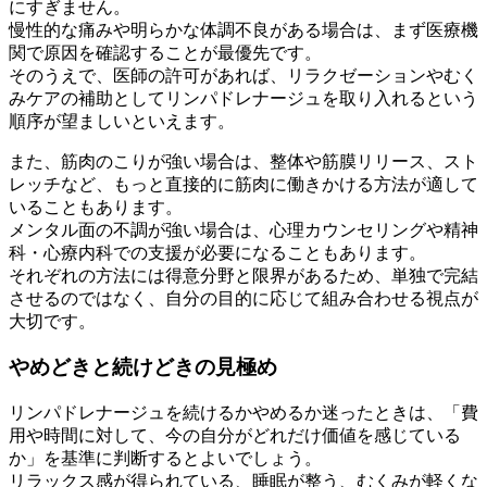
にすぎません。
慢性的な痛みや明らかな体調不良がある場合は、まず医療機
関で原因を確認することが最優先です。
そのうえで、医師の許可があれば、リラクゼーションやむく
みケアの補助としてリンパドレナージュを取り入れるという
順序が望ましいといえます。
また、筋肉のこりが強い場合は、整体や筋膜リリース、スト
レッチなど、もっと直接的に筋肉に働きかける方法が適して
いることもあります。
メンタル面の不調が強い場合は、心理カウンセリングや精神
科・心療内科での支援が必要になることもあります。
それぞれの方法には得意分野と限界があるため、単独で完結
させるのではなく、自分の目的に応じて組み合わせる視点が
大切です。
やめどきと続けどきの見極め
リンパドレナージュを続けるかやめるか迷ったときは、「費
用や時間に対して、今の自分がどれだけ価値を感じている
か」を基準に判断するとよいでしょう。
リラックス感が得られている、睡眠が整う、むくみが軽くな