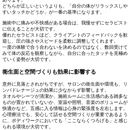
どちらが正しいというよりも、「自分の体がリラックスしや
すいタッチかどうか」が一番の基準になります。
施術中に痛みや不快感がある場合は、我慢せずにセラピスト
に伝えることが大切です。
優れたセラピストほど、クライアントのフィードバックを歓
迎し、圧の強さやスピードを柔軟に調整してくれます。
一度の体験で合う合わないを決めるのではなく、数回受けて
みて体の反応を観察しながら、自分に合ったタッチを見極め
ていく姿勢が大切です。
衛生面と空間づくりも効果に影響する
意外に見落とされがちですが、サロンの衛生面や環境も、リ
ンパドレナージュの効果に少なからず影響します。
タオルやシーツが清潔か、施術ルームに生活感のある雑多な
ものが置かれていないか、室温や照明、音楽のボリュームが
快適かなど、五感に入る情報は心身の緊張度を左右します。
心理療法でも、安心して話せる空間づくりが重要であるよう
に、ボディワークにおいても「ここならくつろげる」と感じ
られる環境が大切です。