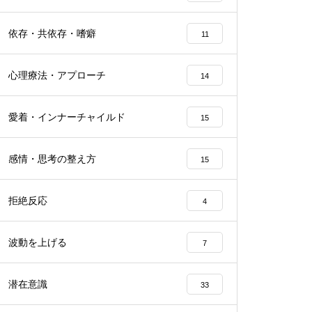
依存・共依存・嗜癖
11
心理療法・アプローチ
14
愛着・インナーチャイルド
15
感情・思考の整え方
15
拒絶反応
4
波動を上げる
7
潜在意識
33