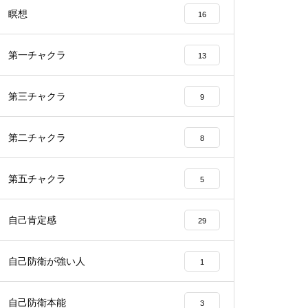
瞑想
16
第一チャクラ
13
第三チャクラ
9
第二チャクラ
8
第五チャクラ
5
自己肯定感
29
自己防衛が強い人
1
自己防衛本能
3