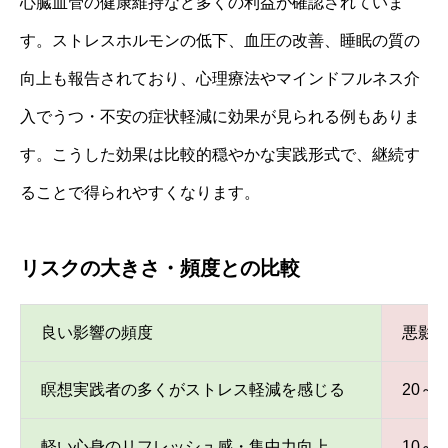
心臓血管の健康維持など多くの利益が確認されていま
す。ストレスホルモンの低下、血圧の改善、睡眠の質の
向上も報告されており、心理療法やマインドフルネス介
入でうつ・不安の症状軽減に効果が見られる例もありま
す。こうした効果は比較的穏やかな実践形式で、継続す
ることで得られやすくなります。
リスクの大きさ・頻度との比較
良い影響の頻度
悪影
瞑想実践者の多くがストレス軽減を感じる
20～
軽い心身のリフレッシュ感・集中力向上
10～