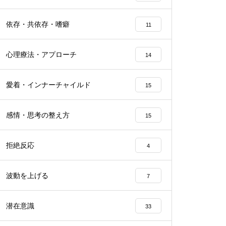
依存・共依存・嗜癖
11
心理療法・アプローチ
14
愛着・インナーチャイルド
15
感情・思考の整え方
15
拒絶反応
4
波動を上げる
7
潜在意識
33