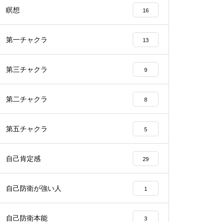
瞑想
16
第一チャクラ
13
第三チャクラ
9
第二チャクラ
8
第五チャクラ
5
自己肯定感
29
自己防衛が強い人
1
自己防衛本能
3