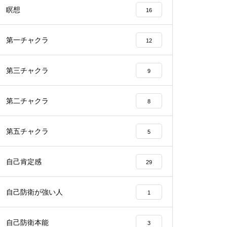
瞑想
16
第一チャクラ
12
第三チャクラ
9
第二チャクラ
8
第五チャクラ
5
自己肯定感
29
自己防衛が強い人
1
自己防衛本能
3