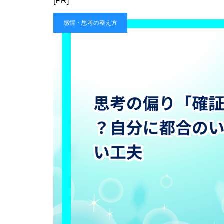
[PR]
感情・思考の整え方