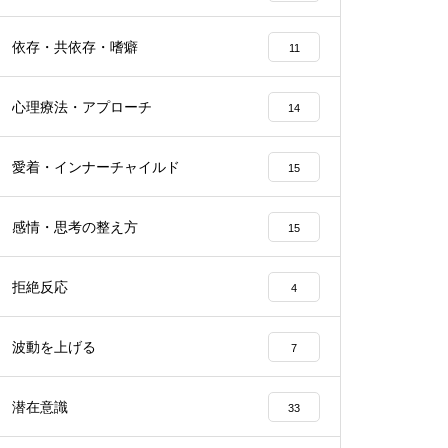
依存・共依存・嗜癖
11
心理療法・アプローチ
14
愛着・インナーチャイルド
15
感情・思考の整え方
15
拒絶反応
4
波動を上げる
7
潜在意識
33