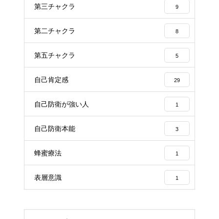
第三チャクラ
9
第二チャクラ
8
第五チャクラ
5
自己肯定感
29
自己防衛が強い人
1
自己防衛本能
3
蜂蜜療法
1
表層意識
1