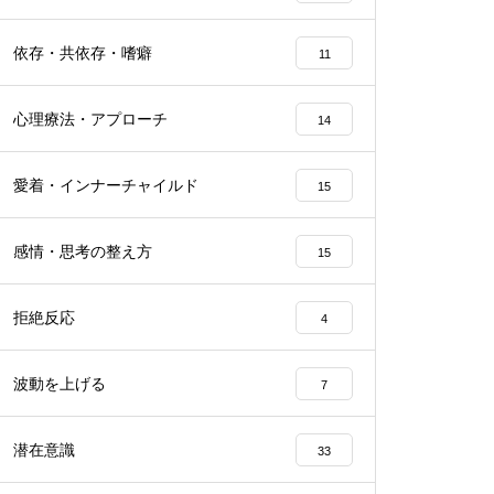
依存・共依存・嗜癖
11
心理療法・アプローチ
14
愛着・インナーチャイルド
15
感情・思考の整え方
15
拒絶反応
4
波動を上げる
7
潜在意識
33