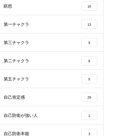
瞑想
16
第一チャクラ
13
第三チャクラ
9
第二チャクラ
8
第五チャクラ
5
自己肯定感
29
自己防衛が強い人
1
自己防衛本能
3