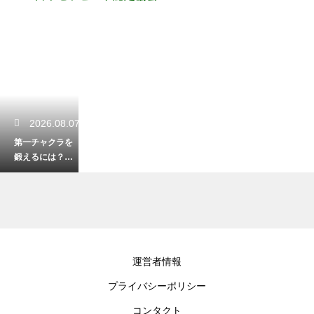
2026.08.07
第一チャクラを
鍛えるには？活
性化させるトレ
ーニング法と日
常習慣
2026.08.06
運営者情報
ツインレイ女性
プライバシーポリシー
の拒絶反応と
は？愛の試練
コンタクト