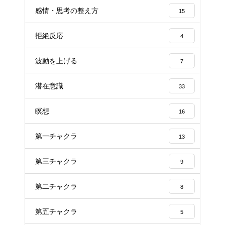
感情・思考の整え方
15
拒絶反応
4
波動を上げる
7
潜在意識
33
瞑想
16
第一チャクラ
13
第三チャクラ
9
第二チャクラ
8
第五チャクラ
5