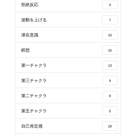
拒絶反応
4
波動を上げる
7
潜在意識
33
瞑想
16
第一チャクラ
13
第三チャクラ
9
第二チャクラ
8
第五チャクラ
5
自己肯定感
29