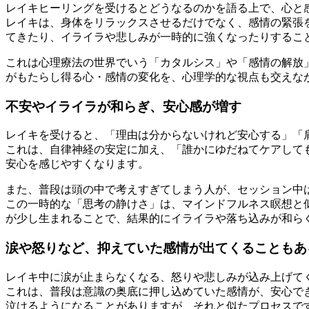
レイキヒーリングを受けるとどうなるのかを語る上で、心と
レイキは、身体をリラックスさせるだけでなく、感情の緊張
てきたり、イライラや悲しみが一時的に強くなったりするこ
これは心理療法の世界でいう「カタルシス」や「感情の解放
がもたらし得る心・感情の変化を、心理学的な視点も交えな
不安やイライラが和らぎ、安心感が増す
レイキを受けると、「理由は分からないけれど安心する」「
これは、自律神経の安定に加え、「誰かにゆだねてケアして
安心を感じやすくなります。
また、普段は頭の中で考えすぎてしまう人が、セッション中
この一時的な「思考の静けさ」は、マインドフルネス瞑想と
が少し生まれることで、結果的にイライラや落ち込みが和ら
涙や怒りなど、抑えていた感情が出てくることもあ
レイキ中に涙が止まらなくなる、怒りや悲しみが込み上げて
これは、普段は意識の奥底に押し込めていた感情が、安心で
泣けるようになることがありますが、それと似たプロセスで